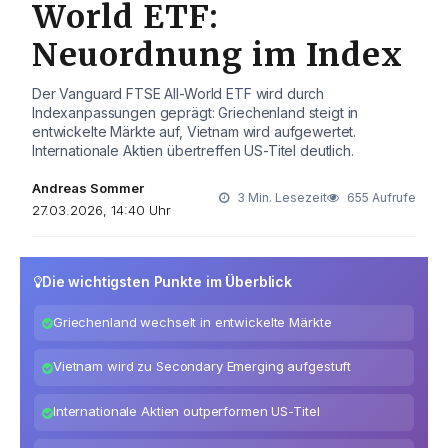
World ETF:
Neuordnung im Index
Der Vanguard FTSE All-World ETF wird durch
Indexanpassungen geprägt: Griechenland steigt in
entwickelte Märkte auf, Vietnam wird aufgewertet.
Internationale Aktien übertreffen US-Titel deutlich.
Andreas Sommer
3 Min. Lesezeit
655 Aufrufe
27.03.2026, 14:40 Uhr
Die wichtigsten Punkte im Überblick
Griechenland wechselt in entwickelte Märkte
Vietnam wird zu Secondary Emerging aufgestuft
Internationale Aktien outperformen US-Titel