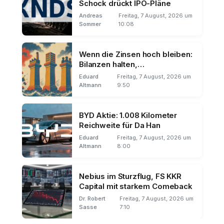
Schock drückt IPO-Pläne
Andreas
Freitag, 7 August, 2026 um
Sommer
10:08
Wenn die Zinsen hoch bleiben:
Bilanzen halten,
Wachstumsstorys brechen
Eduard
Freitag, 7 August, 2026 um
Altmann
9:50
BYD Aktie: 1.008 Kilometer
Reichweite für Da Han
Eduard
Freitag, 7 August, 2026 um
Altmann
8:00
Nebius im Sturzflug, FS KKR
Capital mit starkem Comeback
Dr. Robert
Freitag, 7 August, 2026 um
Sasse
7:10