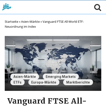
Startseite
»
Asien-Märkte
»
Vanguard FTSE All-World ETF:
Neuordnung im Index
,
,
Asien-Märkte
Emerging Markets
,
,
ETFs
Europa-Märkte
Marktberichte
Vanguard FTSE All-