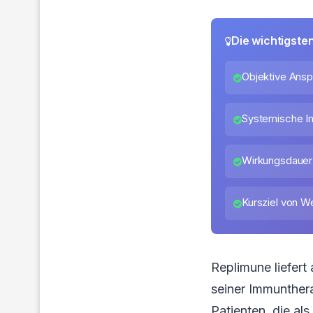
Die wichtigste
Objektive Ansp
Systemische I
Wirkungsdauer
Kursziel von W
Replimune liefer
seiner Immunthera
Patienten, die al