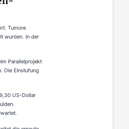
en-
ort. Tumore
lt wurden. In der
im Parallelprojekt
n. Die Einstufung
 9,30 US-Dollar
hulden.
rwartet.
eitet die erneute