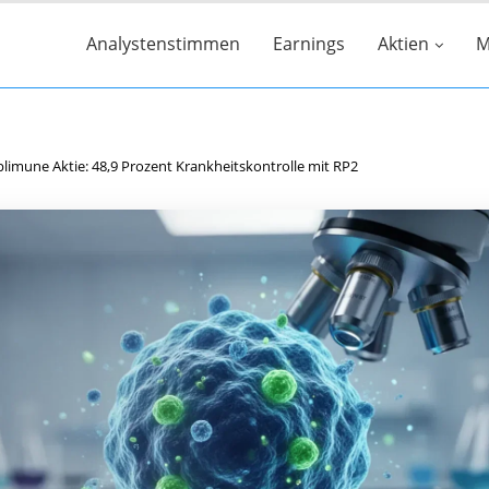
Analystenstimmen
Earnings
Aktien
M
limune Aktie: 48,9 Prozent Krankheitskontrolle mit RP2