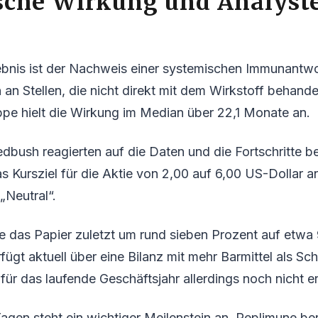
sche Wirkung und Analyst
gebnis ist der Nachweis einer systemischen Immunantw
an Stellen, die nicht direkt mit dem Wirkstoff behande
pe hielt die Wirkung im Median über 22,1 Monate an.
bush reagierten auf die Daten und die Fortschritte be
s Kursziel für die Aktie von 2,00 auf 6,00 US-Dollar a
 „Neutral“.
e das Papier zuletzt um rund sieben Prozent auf etwa
fügt aktuell über eine Bilanz mit mehr Barmittel als Sc
d für das laufende Geschäftsjahr allerdings noch nicht e
agen steht ein wichtiger Meilenstein an. Replimune ber