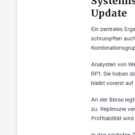
Systemi
Update
Ein zentrales Er
schrumpften auch 
Kombinationsgrup
Analysten von Wed
RP1. Sie hoben da
bleibt vorerst auf
An der Börse legt
zu. Replimune ver
Profitabilität wir
In den nächsten T