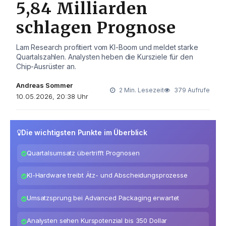
5,84 Milliarden
schlagen Prognose
Lam Research profitiert vom KI-Boom und meldet starke
Quartalszahlen. Analysten heben die Kursziele für den
Chip-Ausrüster an.
Andreas Sommer
2 Min. Lesezeit
379 Aufrufe
10.05.2026, 20:38 Uhr
Die wichtigsten Punkte im Überblick
Quartalsumsatz übertrifft Prognosen
KI-Hardware treibt Ätz- und Abscheidungsprozesse
Umsatzsprung bei Advanced Packaging erwartet
Analysten sehen Kurspotenzial bis 350 Dollar