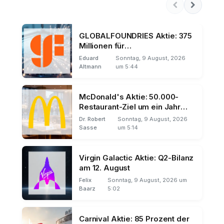
GLOBALFOUNDRIES Aktie: 375
Millionen für
Quantentechnologie
Eduard
Sonntag, 9 August, 2026
Altmann
um 5:44
McDonald's Aktie: 50.000-
Restaurant-Ziel um ein Jahr
verschoben
Dr. Robert
Sonntag, 9 August, 2026
Sasse
um 5:14
Virgin Galactic Aktie: Q2-Bilanz
am 12. August
Felix
Sonntag, 9 August, 2026 um
Baarz
5:02
Carnival Aktie: 85 Prozent der