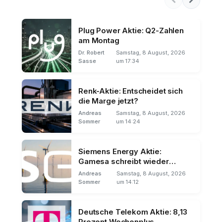
Plug Power Aktie: Q2-Zahlen
am Montag
Dr. Robert
Samstag, 8 August, 2026
Sasse
um 17:34
Renk-Aktie: Entscheidet sich
die Marge jetzt?
Andreas
Samstag, 8 August, 2026
Sommer
um 14:24
Siemens Energy Aktie:
Gamesa schreibt wieder
schwarze Zahlen
Andreas
Samstag, 8 August, 2026
Sommer
um 14:12
Deutsche Telekom Aktie: 8,13
Prozent Wochenplus