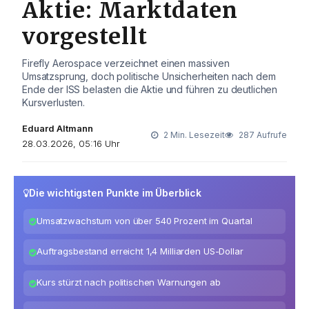
Aktie: Marktdaten
vorgestellt
Firefly Aerospace verzeichnet einen massiven
Umsatzsprung, doch politische Unsicherheiten nach dem
Ende der ISS belasten die Aktie und führen zu deutlichen
Kursverlusten.
Eduard Altmann
2 Min. Lesezeit
287 Aufrufe
28.03.2026, 05:16 Uhr
Die wichtigsten Punkte im Überblick
Umsatzwachstum von über 540 Prozent im Quartal
Auftragsbestand erreicht 1,4 Milliarden US-Dollar
Kurs stürzt nach politischen Warnungen ab