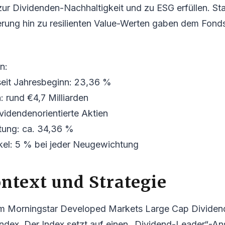
 zur Dividenden-Nachhaltigkeit und zu ESG erfüllen. St
rung hin zu resilienten Value-Werten gaben dem Fonds
n:
seit Jahresbeginn: 23,36 %
 rund €4,7 Milliarden
videndenorientierte Aktien
tung: ca. 34,36 %
kel: 5 % bei jeder Neugewichtung
ntext und Strategie
m Morningstar Developed Markets Large Cap Dividen
ndex. Der Index setzt auf einen „Dividend-Leader“-An