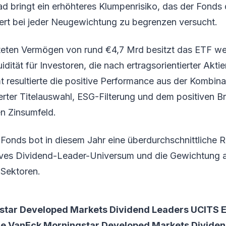
d bringt ein erhöhteres Klumpenrisiko, das der Fonds
rt bei jeder Neugewichtung zu begrenzen versucht.
teten Vermögen von rund €4,7 Mrd besitzt das ETF wei
idität für Investoren, die nach ertragsorientierter Akt
 resultierte die positive Performance aus der Kombina
erter Titelauswahl, ESG-Filterung und dem positiven B
en Zinsumfeld.
Fonds bot in diesem Jahr eine überdurchschnittliche R
tives Dividend-Leader-Universum und die Gewichtung 
 Sektoren.
tar Developed Markets Dividend Leaders UCITS E
ue VanEck Morningstar Developed Markets Divide