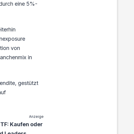
 durch eine 5%-
terhin
ienexposure
tion von
ranchenmix in
endite, gestützt
auf
Anzeige
TF: Kaufen oder
nd Leaders