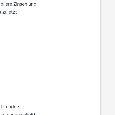
abilere Zinsen und
 zuletzt
d Leaders
satz und schließt