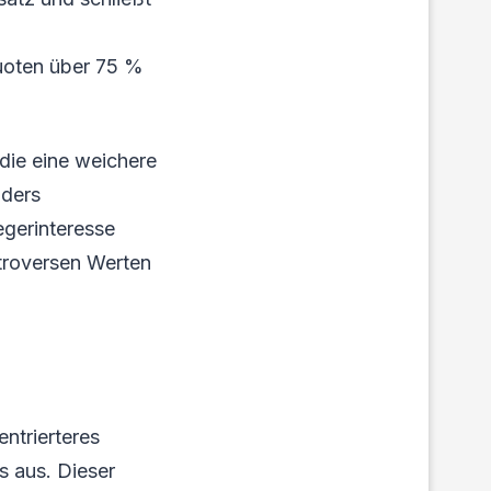
uoten über 75 %
die eine weichere
nders
gerinteresse
troversen Werten
ntrierteres
s aus. Dieser