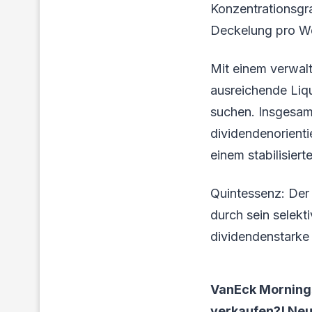
Konzentrationsgra
Deckelung pro We
Mit einem verwal
ausreichende Liqu
suchen. Insgesamt
dividendenorienti
einem stabilisiert
Quintessenz: Der 
durch sein selek
dividendenstarke
VanEck Mornings
verkaufen?! Ne