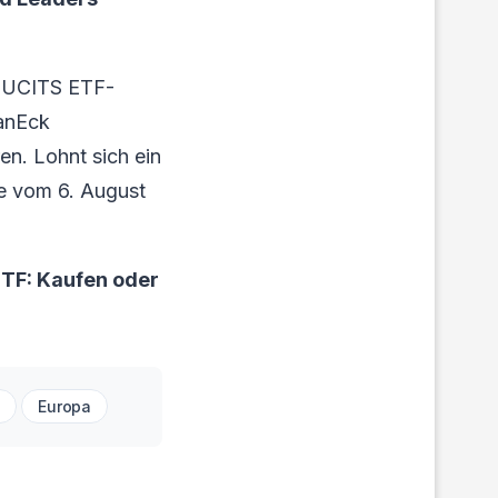
s UCITS ETF-
VanEck
n. Lohnt sich ein
yse vom 6. August
TF: Kaufen oder
s
Europa