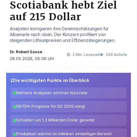
Scotiabank hebt Ziel
auf 215 Dollar
Analysten korrigieren ihre Gewinnschätzungen für
Albemarle nach oben. Der Konzern profitiert von
steigenden Lithiumpreisen und Effizienzsteigerungen.
Dr. Robert Sasse
2 Min. Lesezeit
249 Aufrufe
28.05.2026, 05:06 Uhr
Die wichtigsten Punkte im Überblick
Mehrere Analysten erhöhen Kursziele
EBITDA-Prognose für Q2 2026 steigt
Schulden um 1,3 Milliarden Dollar gesenkt
Produktion wächst im mittleren einstelligen Bereich