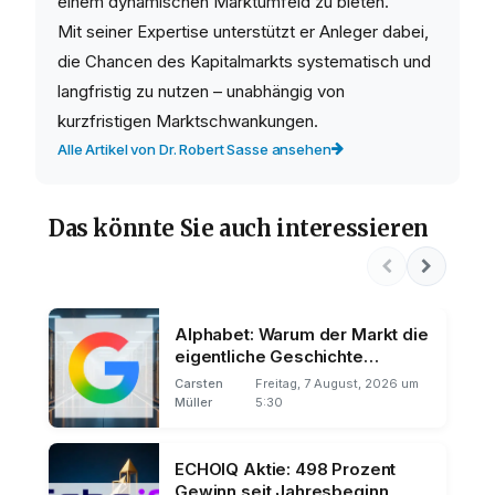
einem dynamischen Marktumfeld zu bieten.
Mit seiner Expertise unterstützt er Anleger dabei,
die Chancen des Kapitalmarkts systematisch und
langfristig zu nutzen – unabhängig von
kurzfristigen Marktschwankungen.
Alle Artikel von Dr. Robert Sasse ansehen
Das könnte Sie auch interessieren
Alphabet: Warum der Markt die
eigentliche Geschichte
übersieht
Carsten
Freitag, 7 August, 2026 um
Müller
5:30
ECHOIQ Aktie: 498 Prozent
Gewinn seit Jahresbeginn