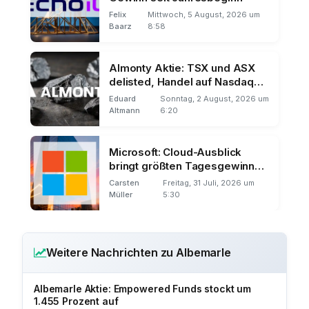
Felix
Mittwoch, 5 August, 2026 um
Baarz
8:58
Almonty Aktie: TSX und ASX
delisted, Handel auf Nasdaq
und Frankfurt
Eduard
Sonntag, 2 August, 2026 um
Altmann
6:20
Microsoft: Cloud-Ausblick
bringt größten Tagesgewinn
der Börsengeschichte
Carsten
Freitag, 31 Juli, 2026 um
Müller
5:30
Weitere Nachrichten zu Albemarle
Albemarle Aktie: Empowered Funds stockt um
1.455 Prozent auf