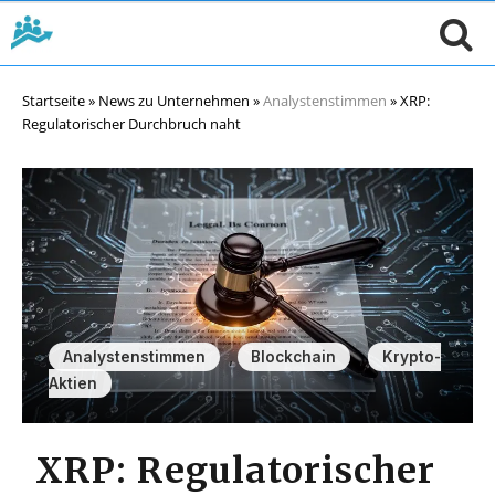
Startseite
»
News zu Unternehmen
»
Analystenstimmen
»
XRP:
Regulatorischer Durchbruch naht
,
,
Analystenstimmen
Blockchain
Krypto-
Aktien
XRP: Regulatorischer