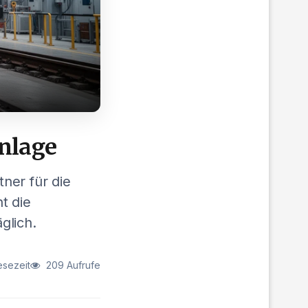
Anlage
tner für die
t die
glich.
esezeit
209 Aufrufe