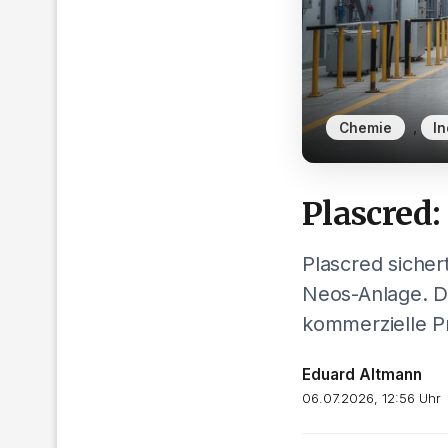
,
Chemie
In
Plascred:
Plascred sichert
Neos-Anlage. De
kommerzielle Pr
Eduard Altmann
06.07.2026, 12:56 Uhr