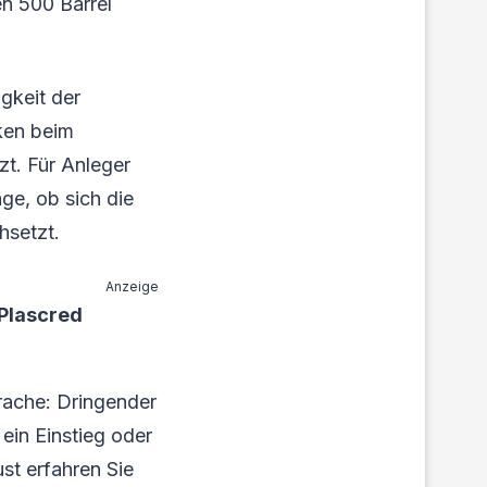
en 500 Barrel
igkeit der
iken beim
t. Für Anleger
ge, ob sich die
hsetzt.
Anzeige
 Plascred
rache: Dringender
ein Einstieg oder
ust erfahren Sie