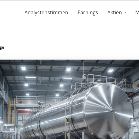
Analystenstimmen
Earnings
Aktien
M
age