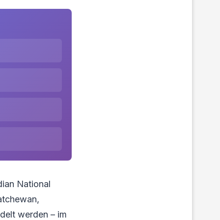
dian National
katchewan,
ndelt werden – im