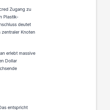
scred Zugang zu
 Plastik-
nschluss deutet
s zentraler Knoten
an erlebt massive
en Dollar
achsende
 Das entspricht