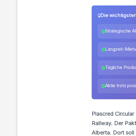
Die wichtigste
Strategische Al
Langzeit-Mietv
Tägliche Produ
Aktie trotz pos
Plascred Circular
Railway. Der Pak
Alberta. Dort sol