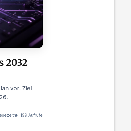
s 2032
an vor. Ziel
26.
esezeit
199 Aufrufe