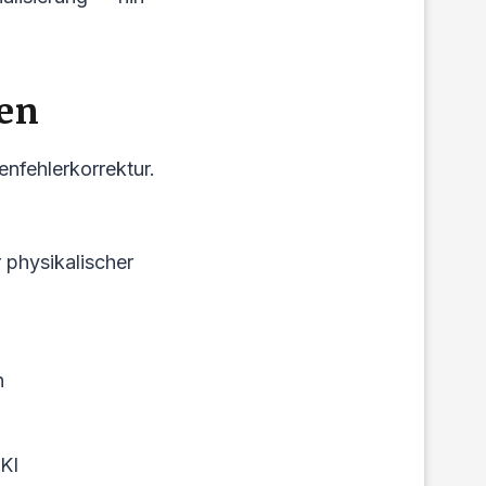
nen
enfehlerkorrektur.
 physikalischer
n
KI