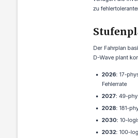
zu fehlertoleran
Stufenpl
Der Fahrplan basi
D-Wave plant kon
2026
: 17-phy
Fehlerrate
2027
: 49-phy
2028
: 181-ph
2030
: 10-lo
2032
: 100-l