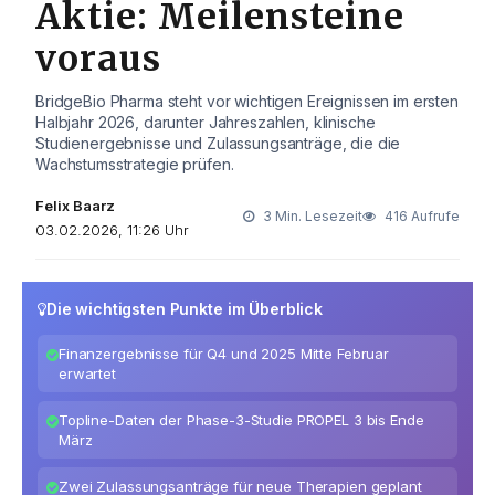
Aktie: Meilensteine
voraus
BridgeBio Pharma steht vor wichtigen Ereignissen im ersten
Halbjahr 2026, darunter Jahreszahlen, klinische
Studienergebnisse und Zulassungsanträge, die die
Wachstumsstrategie prüfen.
Felix Baarz
3 Min. Lesezeit
416 Aufrufe
03.02.2026, 11:26 Uhr
Die wichtigsten Punkte im Überblick
Finanzergebnisse für Q4 und 2025 Mitte Februar
erwartet
Topline-Daten der Phase-3-Studie PROPEL 3 bis Ende
März
Zwei Zulassungsanträge für neue Therapien geplant