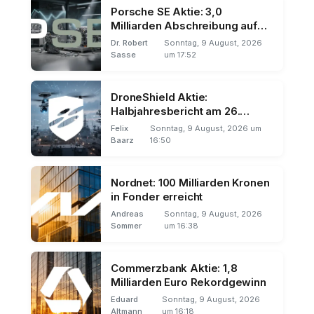
Porsche SE Aktie: 3,0
Milliarden Abschreibung auf
VW
Dr. Robert
Sonntag, 9 August, 2026
Sasse
um 17:52
DroneShield Aktie:
Halbjahresbericht am 26.
August
Felix
Sonntag, 9 August, 2026 um
Baarz
16:50
Nordnet: 100 Milliarden Kronen
in Fonder erreicht
Andreas
Sonntag, 9 August, 2026
Sommer
um 16:38
Commerzbank Aktie: 1,8
Milliarden Euro Rekordgewinn
Eduard
Sonntag, 9 August, 2026
Altmann
um 16:18