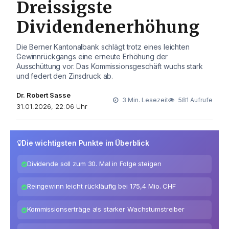
Dreissigste
Dividendenerhöhung
Die Berner Kantonalbank schlägt trotz eines leichten
Gewinnrückgangs eine erneute Erhöhung der
Ausschüttung vor. Das Kommissionsgeschäft wuchs stark
und federt den Zinsdruck ab.
Dr. Robert Sasse
3 Min. Lesezeit
581 Aufrufe
31.01.2026, 22:06 Uhr
Die wichtigsten Punkte im Überblick
Dividende soll zum 30. Mal in Folge steigen
Reingewinn leicht rückläufig bei 175,4 Mio. CHF
Kommissionserträge als starker Wachstumstreiber