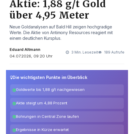
Aktie: 1,88 g/t Gold
über 4,95 Meter
Neue Goldanalysen auf Bald Hill zeigen hochgradige
Werte. Die Aktie von Antimony Resources reagiert mit
einem deutlichen Kursplus.
Eduard Altmann
3 Min. Lesezeit
189 Aufrufe
04.07.2026, 09:20 Uhr
Die wichtigsten Punkte im Überblick
Goldwerte bis 1,88 g/t nachgewiesen
Aktie steigt um 4,88 Prozent
Bohrungen in Central Zone laufen
Ergebnisse in Kürze erwartet