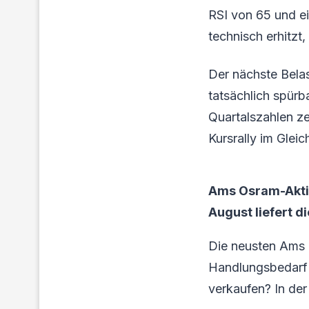
RSI von 65 und ein
technisch erhitzt
Der nächste Bela
tatsächlich spürb
Quartalszahlen z
Kursrally im Gleic
Ams Osram-Akti
August liefert d
Die neusten Ams 
Handlungsbedarf f
verkaufen? In der