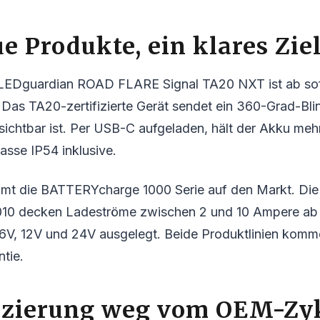
e Produkte, ein klares Zie
LEDguardian ROAD FLARE Signal TA20 NXT ist ab sof
. Das TA20-zertifizierte Gerät sendet ein 360-Grad-Blin
sichtbar ist. Per USB-C aufgeladen, hält der Akku meh
sse IP54 inklusive.
mmt die BATTERYcharge 1000 Serie auf den Markt. Die
010 decken Ladeströme zwischen 2 und 10 Ampere ab 
V, 12V und 24V ausgelegt. Beide Produktlinien komm
ntie.
fizierung weg vom OEM-Zy