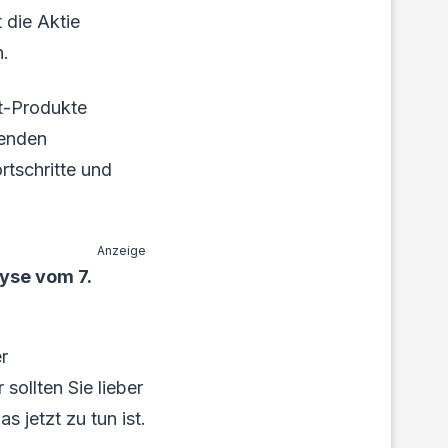
t die Aktie
n.
t-Produkte
menden
tschritte und
Anzeige
yse vom 7.
r
sollten Sie lieber
 jetzt zu tun ist.