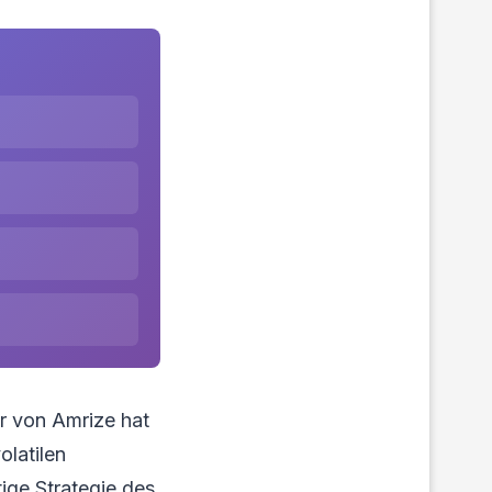
er von Amrize hat
olatilen
ige Strategie des