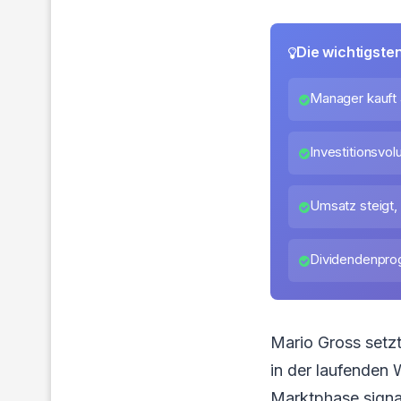
Die wichtigste
Manager kauft 
Investitionsvo
Umsatz steigt, 
Dividendenprog
Mario Gross setzt
in der laufenden 
Marktphase signal