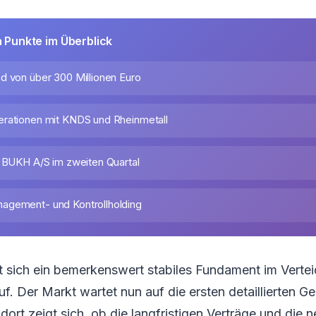
n Punkte im Überblick
d von über 300 Millionen Euro
rationen mit KNDS und Rheinmetall
n BUKH A/S im zweiten Quartal
agement- und Kontrollholding
t sich ein bemerkenswert stabiles Fundament im Verte
f. Der Markt wartet nun auf die ersten detaillierten G
ort zeigt sich, ob die langfristigen Verträge und die n