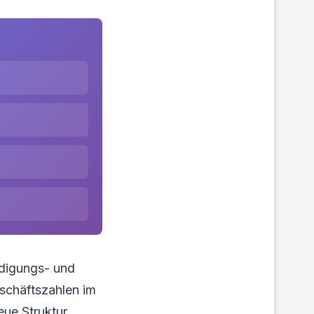
idigungs- und
eschäftszahlen im
eue Struktur