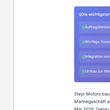
Die wichtigste
Auftragsbestan
Wichtige Koope
Integration vo
Umbau zur Man
Steyr Motors bau
Marinegeschäft au
Mai 2026. Genau d