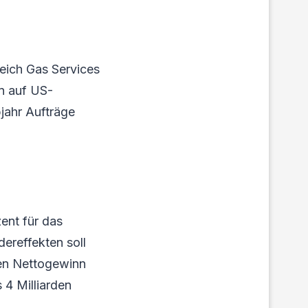
reich Gas Services
n auf US-
bjahr Aufträge
ent für das
ereffekten soll
Den Nettogewinn
 4 Milliarden