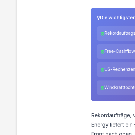
Die wichtigste
Rekordauftrags
Free-Cashflow-
US-Rechenzentr
Windkrafttoch
Rekordaufträge, 
Energy liefert ei
Front nach oben.