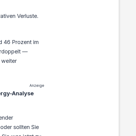
tiven Verluste.
nd 46 Prozent im
erdoppelt —
 weiter
Anzeige
ergy-Analyse
ender
oder sollten Sie