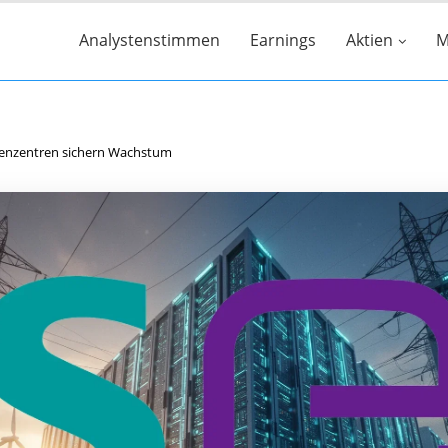
Analystenstimmen
Earnings
Aktien
M
atenzentren sichern Wachstum