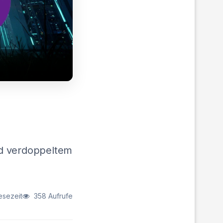
-
nd verdoppeltem
esezeit
358 Aufrufe