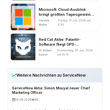
Microsoft: Cloud-Ausblick
bringt größten Tagesgewinn
der Börsengeschichte
Carsten
Freitag, 31 Juli, 2026 um
Müller
5:30
Red Cat Aktie: Palantir-
Software fliegt GPS-
unabhängig
Dr. Robert
Donnerstag, 30 Juli, 2026
Sasse
um 10:14
Weitere Nachrichten zu ServiceNow
ServiceNow Aktie: Simon Mouyal neuer Chief
Marketing Officer
05.08.2026
85