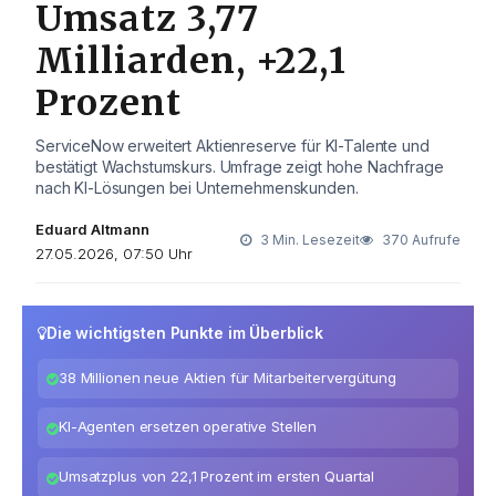
Umsatz 3,77
Milliarden, +22,1
Prozent
ServiceNow erweitert Aktienreserve für KI-Talente und
bestätigt Wachstumskurs. Umfrage zeigt hohe Nachfrage
nach KI-Lösungen bei Unternehmenskunden.
Eduard Altmann
3 Min. Lesezeit
370 Aufrufe
27.05.2026, 07:50 Uhr
Die wichtigsten Punkte im Überblick
38 Millionen neue Aktien für Mitarbeitervergütung
KI-Agenten ersetzen operative Stellen
Umsatzplus von 22,1 Prozent im ersten Quartal