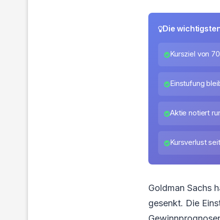
Die wichtigste
Kursziel von 7
Einstufung blei
Aktie notiert r
Kursverlust sei
Goldman Sachs ha
gesenkt. Die Eins
Gewinnprognosen a