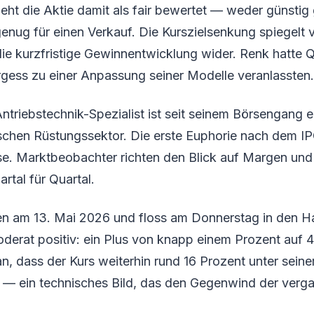
ht die Aktie damit als fair bewertet — weder günstig 
enug für einen Verkauf. Die Kurszielsenkung spiegelt v
ie kurzfristige Gewinnentwicklung wider. Renk hatte 
rgess zu einer Anpassung seiner Modelle veranlassten.
triebstechnik-Spezialist ist seit seinem Börsengang ei
chen Rüstungssektor. Die erste Euphorie nach dem I
se. Marktbeobachter richten den Blick auf Margen und
tal für Quartal.
en am 13. Mai 2026 und floss am Donnerstag in den Ha
oderat positiv: ein Plus von knapp einem Prozent auf 
an, dass der Kurs weiterhin rund 16 Prozent unter sei
gt — ein technisches Bild, das den Gegenwind der ve