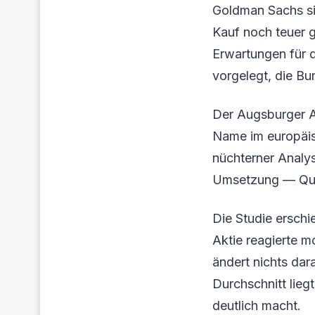
Goldman Sachs sie
Kauf noch teuer g
Erwartungen für d
vorgelegt, die Bu
Der Augsburger An
Name im europäis
nüchterner Analy
Umsetzung — Quar
Die Studie erschi
Aktie reagierte m
ändert nichts dar
Durchschnitt lie
deutlich macht.