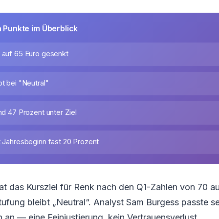
n Punkte im Überblick
0 auf 65 Euro gesenkt
bt bei "Neutral"
und 47 Prozent unter Ziel
t Jahresbeginn fast 20 Prozent
t das Kursziel für Renk nach den Q1-Zahlen von 70 a
tufung bleibt „Neutral“. Analyst Sam Burgess passte s
n — eine Feinjustierung, kein Vertrauensverlust.