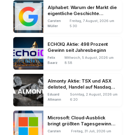
Alphabet: Warum der Markt die
eigentliche Geschichte
übersieht
Carsten
Freitag, 7 August, 2026 um
Müller
5:30
ECHOIQ Aktie: 498 Prozent
Gewinn seit Jahresbeginn
Felix
Mittwoch, 5 August, 2026 um
Baarz
8:58
Almonty Aktie: TSX und ASX
delisted, Handel auf Nasdaq
und Frankfurt
Eduard
Sonntag, 2 August, 2026 um
Altmann
6:20
Microsoft: Cloud-Ausblick
bringt größten Tagesgewinn
der Börsengeschichte
Carsten
Freitag, 31 Juli, 2026 um