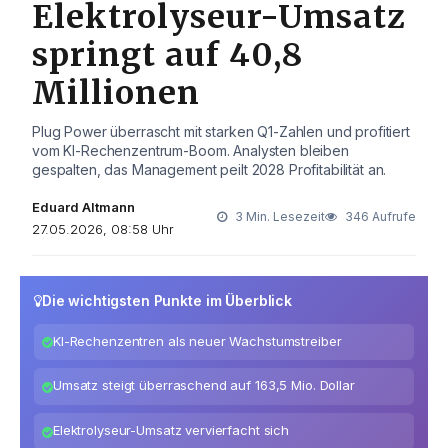
Elektrolyseur-Umsatz
springt auf 40,8
Millionen
Plug Power überrascht mit starken Q1-Zahlen und profitiert
vom KI-Rechenzentrum-Boom. Analysten bleiben
gespalten, das Management peilt 2028 Profitabilität an.
Eduard Altmann
3 Min. Lesezeit
346 Aufrufe
27.05.2026, 08:58 Uhr
Die wichtigsten Punkte im Überblick
KI-Rechenzentren als neuer Wachstumstreiber
Umsatz steigt überraschend auf 163,5 Mio. Dollar
Elektrolyseur-Umsatz vervierfacht sich