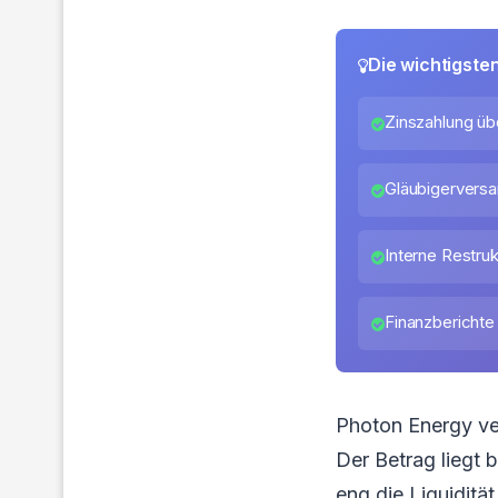
Die wichtigste
Zinszahlung üb
Gläubigerversa
Interne Restruk
Finanzberichte 
Photon Energy ver
Der Betrag liegt 
eng die Liquiditä