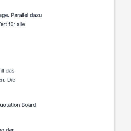
ge. Parallel dazu
rt für alle
ll das
n. Die
Quotation Board
ng der