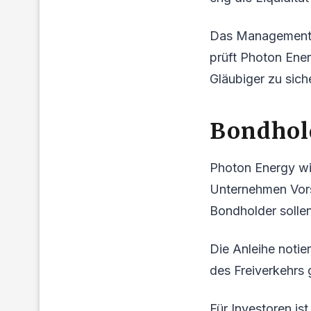
Das Management a
prüft Photon Energ
Gläubiger zu sich
Bondhol
Photon Energy wil
Unternehmen Vors
Bondholder solle
Die Anleihe noti
des Freiverkehrs g
Für Investoren is