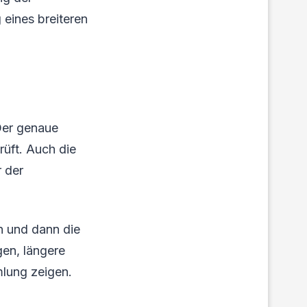
 eines breiteren
 Der genaue
üft. Auch die
r der
en und dann die
gen, längere
mlung zeigen.