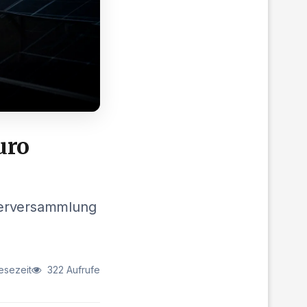
uro
gerversammlung
esezeit
322 Aufrufe