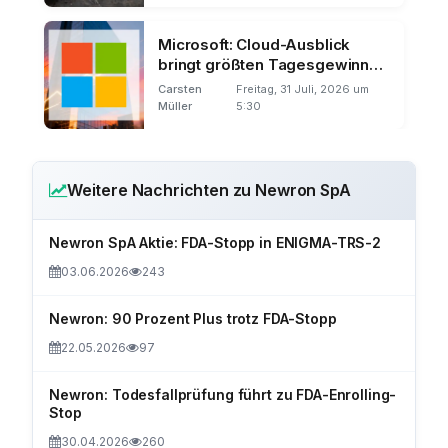
Microsoft: Cloud-Ausblick
bringt größten Tagesgewinn
der Börsengeschichte
Carsten
Freitag, 31 Juli, 2026 um
Müller
5:30
Weitere Nachrichten zu Newron SpA
Newron SpA Aktie: FDA-Stopp in ENIGMA-TRS-2
03.06.2026
243
Newron: 90 Prozent Plus trotz FDA-Stopp
22.05.2026
97
Newron: Todesfallprüfung führt zu FDA-Enrolling-
Stop
30.04.2026
260