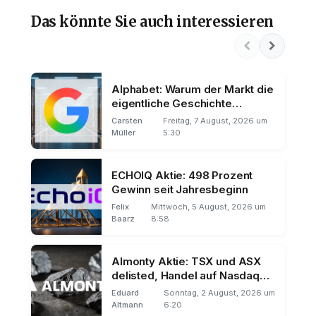
Das könnte Sie auch interessieren
Alphabet: Warum der Markt die
eigentliche Geschichte
übersieht
Carsten
Freitag, 7 August, 2026 um
Müller
5:30
ECHOIQ Aktie: 498 Prozent
Gewinn seit Jahresbeginn
Felix
Mittwoch, 5 August, 2026 um
Baarz
8:58
Almonty Aktie: TSX und ASX
delisted, Handel auf Nasdaq
und Frankfurt
Eduard
Sonntag, 2 August, 2026 um
Altmann
6:20