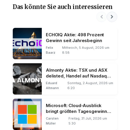
Das könnte Sie auch interessieren
ECHOIQ Aktie: 498 Prozent
Gewinn seit Jahresbeginn
Felix
Mittwoch, 5 August, 2026 um
Baarz
8:58
Almonty Aktie: TSX und ASX
delisted, Handel auf Nasdaq
und Frankfurt
Eduard
Sonntag, 2 August, 2026 um
Altmann
6:20
Microsoft: Cloud-Ausblick
bringt größten Tagesgewinn
der Börsengeschichte
Carsten
Freitag, 31 Juli, 2026 um
Müller
5:30