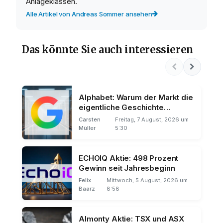
Anlageklassen.
Alle Artikel von Andreas Sommer ansehen
Das könnte Sie auch interessieren
Alphabet: Warum der Markt die
eigentliche Geschichte
übersieht
Carsten
Freitag, 7 August, 2026 um
Müller
5:30
ECHOIQ Aktie: 498 Prozent
Gewinn seit Jahresbeginn
Felix
Mittwoch, 5 August, 2026 um
Baarz
8:58
Almonty Aktie: TSX und ASX