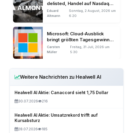
delisted, Handel auf Nasdaq
und Frankfurt
Eduard
Sonntag, 2 August, 2026 um
Altmann
6:20
Microsoft: Cloud-Ausblick
bringt größten Tagesgewinn
der Börsengeschichte
Carsten
Freitag, 31 Juli, 2026 um
Müller
5:30
Weitere Nachrichten zu Healwell AI
Healwell AI Aktie: Canaccord sieht 1,75 Dollar
30.07.2026
216
Healwell AI Aktie: Umsatzrekord trifft auf
Kursabsturz
28.07.2026
185