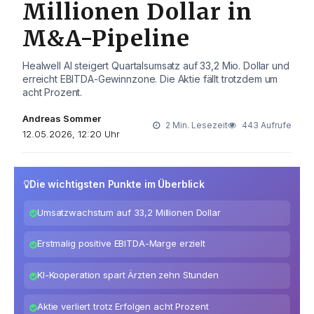
Millionen Dollar in
M&A-Pipeline
Healwell AI steigert Quartalsumsatz auf 33,2 Mio. Dollar und
erreicht EBITDA-Gewinnzone. Die Aktie fällt trotzdem um
acht Prozent.
Andreas Sommer
2 Min. Lesezeit
443 Aufrufe
12.05.2026, 12:20 Uhr
Die wichtigsten Punkte im Überblick
Umsatzwachstum auf 33,2 Millionen Dollar
Erstmalig positive EBITDA-Marge erzielt
KI-Kooperation spart Ärzten zehn Stunden
Aktie verliert trotz Erfolgen acht Prozent