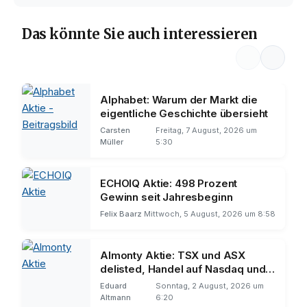
Das könnte Sie auch interessieren
Alphabet: Warum der Markt die
eigentliche Geschichte übersieht
Carsten
Freitag, 7 August, 2026 um
Müller
5:30
ECHOIQ Aktie: 498 Prozent
Gewinn seit Jahresbeginn
Felix Baarz
Mittwoch, 5 August, 2026 um 8:58
Almonty Aktie: TSX und ASX
delisted, Handel auf Nasdaq und
Frankfurt
Eduard
Sonntag, 2 August, 2026 um
Altmann
6:20