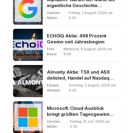
eigentliche Geschichte
übersieht
Carsten
Freitag, 7 August, 2026 um
Müller
5:30
ECHOIQ Aktie: 498 Prozent
Gewinn seit Jahresbeginn
Felix
Mittwoch, 5 August, 2026 um
Baarz
8:58
Almonty Aktie: TSX und ASX
delisted, Handel auf Nasdaq
und Frankfurt
Eduard
Sonntag, 2 August, 2026 um
Altmann
6:20
Microsoft: Cloud-Ausblick
bringt größten Tagesgewinn
der Börsengeschichte
Carsten
Freitag, 31 Juli, 2026 um
Müller
5:30