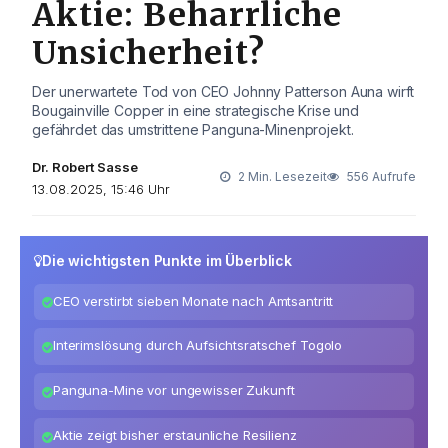
Aktie: Beharrliche
Unsicherheit?
Der unerwartete Tod von CEO Johnny Patterson Auna wirft
Bougainville Copper in eine strategische Krise und
gefährdet das umstrittene Panguna-Minenprojekt.
Dr. Robert Sasse
2 Min. Lesezeit
556 Aufrufe
13.08.2025, 15:46 Uhr
Die wichtigsten Punkte im Überblick
CEO verstirbt sieben Monate nach Amtsantritt
Interimslösung durch Aufsichtsratschef Togolo
Panguna-Mine vor ungewisser Zukunft
Aktie zeigt bisher erstaunliche Resilienz