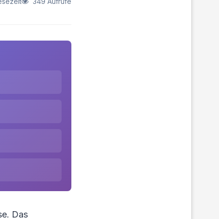
esezeit
349 Aufrufe
se. Das