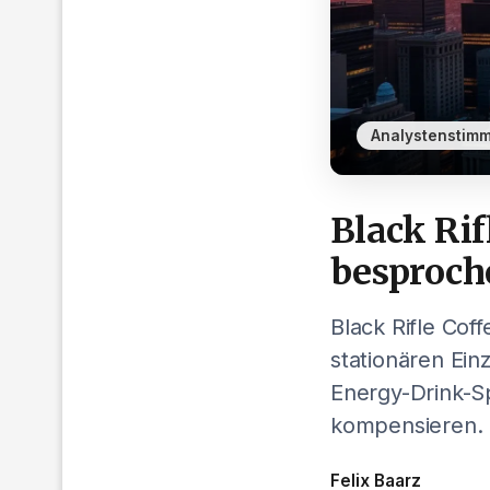
Analystenstim
Black Rif
besproch
Black Rifle Cof
stationären Ein
Energy-Drink-S
kompensieren.
Felix Baarz