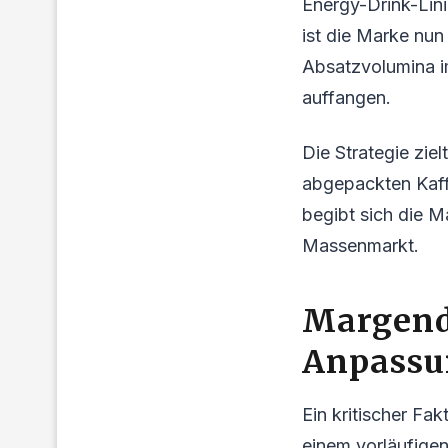
Energy-Drink-Lini
ist die Marke nun
Absatzvolumina im
auffangen.
Die Strategie zie
abgepackten Kaffe
begibt sich die M
Massenmarkt.
Margend
Anpassu
Ein kritischer Fak
einem vorläufige