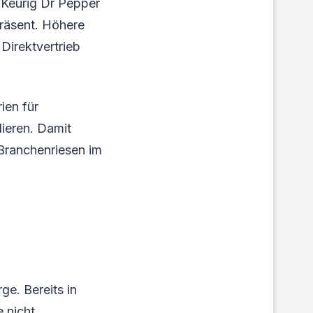
 Keurig Dr Pepper
präsent. Höhere
Direktvertrieb
ien für
lieren. Damit
 Branchenriesen im
ge. Bereits in
 nicht