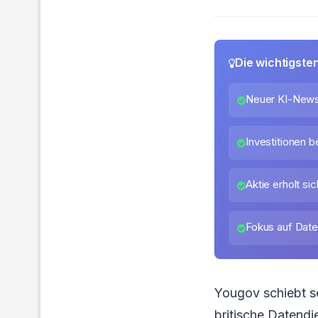
Die wichtigste
Neuer KI-News-
Investitionen 
Aktie erholt si
Fokus auf Date
Yougov schiebt se
britische Datendi