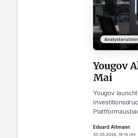
Analystenstim
Yougov Ak
Mai
Yougov launcht
Investitionsdru
Plattformausba
Eduard Altmann
30.05.2026, 19:14 Uhr