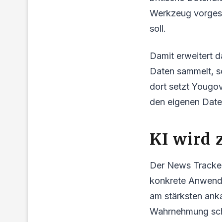
Werkzeug vorgeste
soll.
Damit erweitert d
Daten sammelt, s
dort setzt Yougo
den eigenen Date
KI wird
Der News Tracker 
konkrete Anwendu
am stärksten anka
Wahrnehmung schn