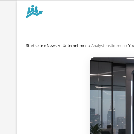
Startseite
»
News zu Unternehmen
»
Analystenstimmen
»
You