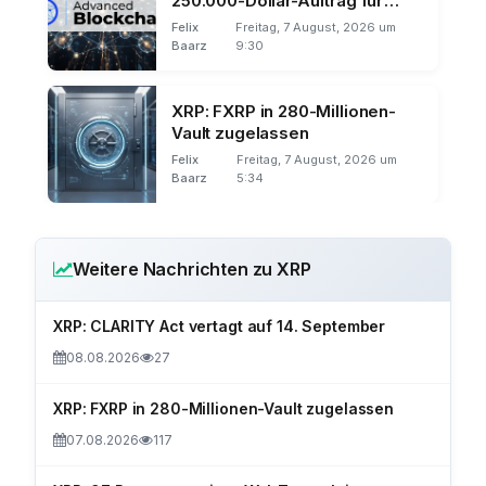
250.000-Dollar-Auftrag für
Silencio
Felix
Freitag, 7 August, 2026 um
Baarz
9:30
XRP: FXRP in 280-Millionen-
Vault zugelassen
Felix
Freitag, 7 August, 2026 um
Baarz
5:34
Weitere Nachrichten zu XRP
XRP: CLARITY Act vertagt auf 14. September
08.08.2026
27
XRP: FXRP in 280-Millionen-Vault zugelassen
07.08.2026
117