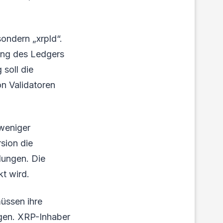
sondern „xrpld“.
lung des Ledgers
 soll die
n Validatoren
 weniger
rsion die
dungen. Die
kt wird.
müssen ihre
gen. XRP-Inhaber