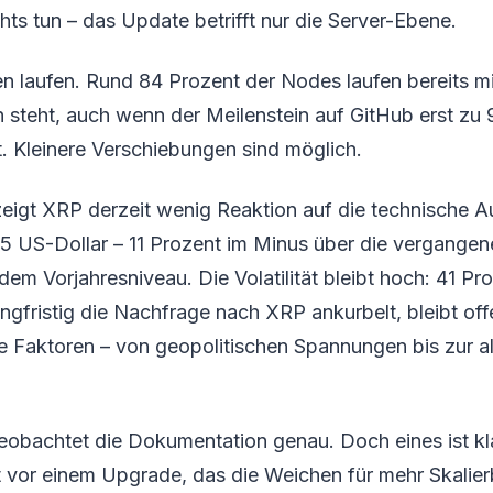
hts tun – das Update betrifft nur die Server-Ebene.
n laufen. Rund 84 Prozent der Nodes laufen bereits mi
an steht, auch wenn der Meilenstein auf GitHub erst zu
. Kleinere Verschiebungen sind möglich.
eigt XRP derzeit wenig Reaktion auf die technische A
1,15 US-Dollar – 11 Prozent im Minus über die vergang
em Vorjahresniveau. Die Volatilität bleibt hoch: 41 Pro
gfristig die Nachfrage nach XRP ankurbelt, bleibt offe
e Faktoren – von geopolitischen Spannungen bis zur a
obachtet die Dokumentation genau. Doch eines ist kla
ht vor einem Upgrade, das die Weichen für mehr Skalierb