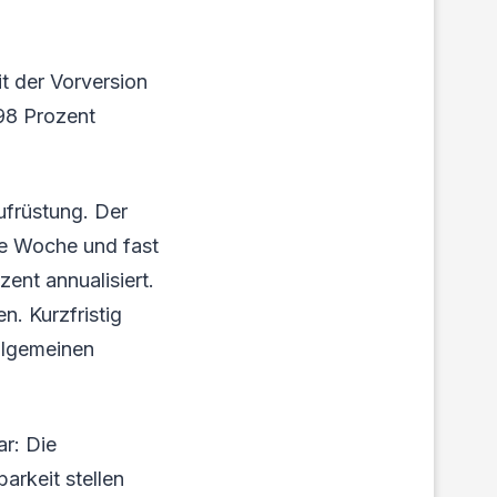
t der Vorversion
 98 Prozent
ufrüstung. Der
ene Woche und fast
zent annualisiert.
n. Kurzfristig
llgemeinen
r: Die
arkeit stellen