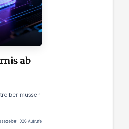
rnis ab
m
treiber müssen
esezeit
328 Aufrufe