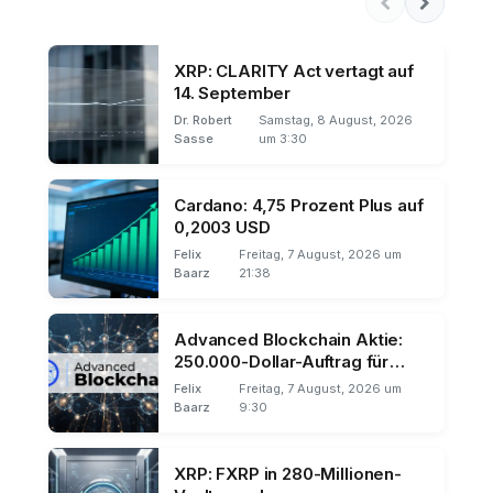
XRP: CLARITY Act vertagt auf
14. September
Dr. Robert
Samstag, 8 August, 2026
Sasse
um 3:30
Cardano: 4,75 Prozent Plus auf
0,2003 USD
Felix
Freitag, 7 August, 2026 um
Baarz
21:38
Advanced Blockchain Aktie:
250.000-Dollar-Auftrag für
Silencio
Felix
Freitag, 7 August, 2026 um
Baarz
9:30
XRP: FXRP in 280-Millionen-