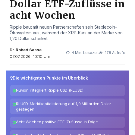
Dollar ETF-Zuflüsse in
acht Wochen
Ripple baut mit neuen Partnerschaften sein Stablecoin-
Ökosystem aus, während der XRP-Kurs an der Marke von
1,20 Dollar scheitert.
Dr. Robert Sasse
4 Min. Lesezeit
178 Aufrufe
07.07.2026, 10:10 Uhr
Die wichtigsten Punkte im Überblick
Nuvion integriert Ripple USD (RLUSD)
RLUSD-Marktkapitalisierung auf 1,9 Milliarden Dollar
gestiegen
Acht Wochen positive ETF-Zuflüsse in Folge