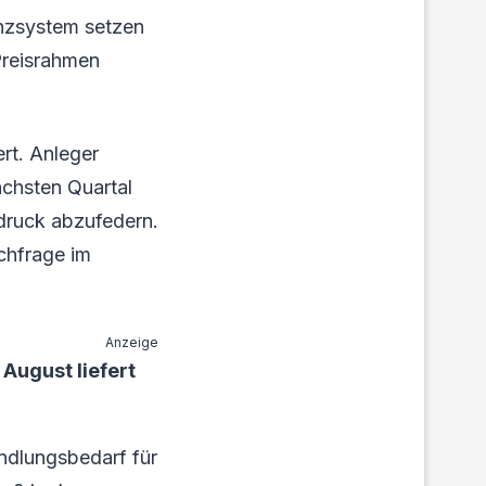
enzsystem setzen
Preisrahmen
ert. Anleger
ächsten Quartal
druck abzufedern.
chfrage im
Anzeige
August liefert
ndlungsbedarf für