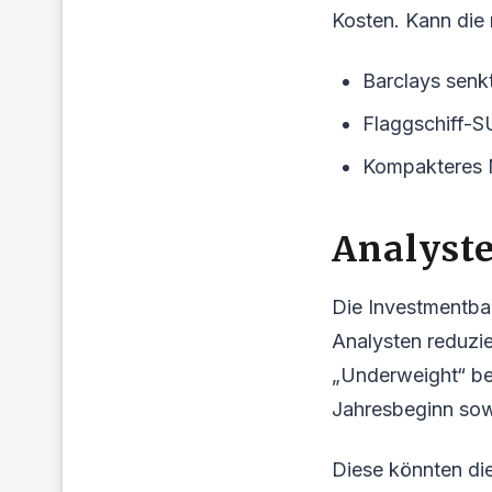
Kosten. Kann die 
Barclays senkt
Flaggschiff-SU
Kompakteres M
Analyst
Die Investmentban
Analysten reduzie
„Underweight“ be
Jahresbeginn sow
Diese könnten di