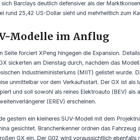
t sich Barclays deutlich defensiver als der Marktkonsen
ei rund 25,42 US-Dollar sieht und mehrheitlich zum Kau
V-Modelle im Anflug
n Seite forciert XPeng hingegen die Expansion. Detai
GX sickerten am Dienstag durch, nachdem das Modell o
sischen Industrieministeriums (MIIT) gelistet wurde. Di
ise unmittelbar vor dem Verkaufsstart. Der GX ist als l
iert und soll sowohl als reines Elektroauto (BEV) als a
weitenverlängerer (EREV) erscheinen.
rde gestern ein kleineres SUV-Modell mit dem Projekt
China gesichtet. Branchenkenner ordnen das Fahrzeug 
oßen GX ein. Der G02 wird voraussichtlich ebenfalls 