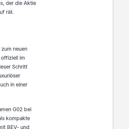
s, der die Aktie
f rät.
ls zum neuen
ffiziell im
eser Schritt
uxuriöser
uch in einer
namen G02 bei
als kompakte
mit BEV- und