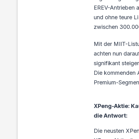
EREV-Antrieben an
und ohne teure 
zwischen 300.000
Mit der MIIT-List
achten nun darauf
signifikant stei
Die kommenden Au
Premium-Segment t
XPeng-Aktie: Ka
die Antwort:
Die neusten XPen