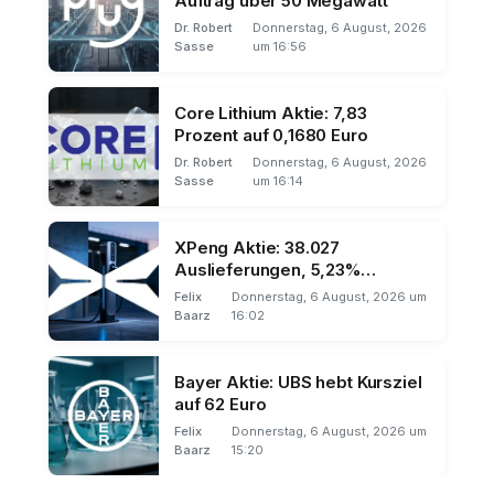
Auftrag über 50 Megawatt
Dr. Robert
Donnerstag, 6 August, 2026
Sasse
um 16:56
Core Lithium Aktie: 7,83
Prozent auf 0,1680 Euro
Dr. Robert
Donnerstag, 6 August, 2026
Sasse
um 16:14
XPeng Aktie: 38.027
Auslieferungen, 5,23%
sequenzieller Rückgang
Felix
Donnerstag, 6 August, 2026 um
Baarz
16:02
Bayer Aktie: UBS hebt Kursziel
auf 62 Euro
Felix
Donnerstag, 6 August, 2026 um
Baarz
15:20