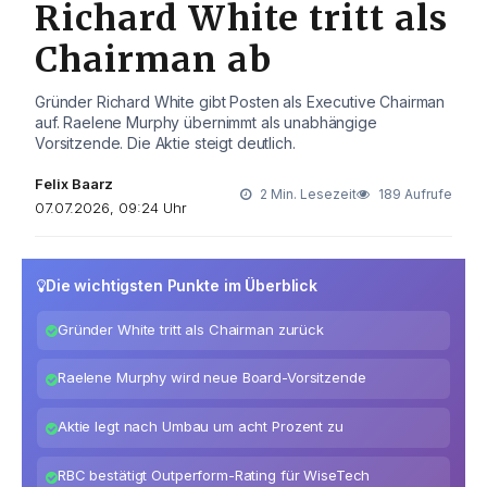
Richard White tritt als
Chairman ab
Gründer Richard White gibt Posten als Executive Chairman
auf. Raelene Murphy übernimmt als unabhängige
Vorsitzende. Die Aktie steigt deutlich.
Felix Baarz
2 Min. Lesezeit
189 Aufrufe
07.07.2026, 09:24 Uhr
Die wichtigsten Punkte im Überblick
Gründer White tritt als Chairman zurück
Raelene Murphy wird neue Board-Vorsitzende
Aktie legt nach Umbau um acht Prozent zu
RBC bestätigt Outperform-Rating für WiseTech