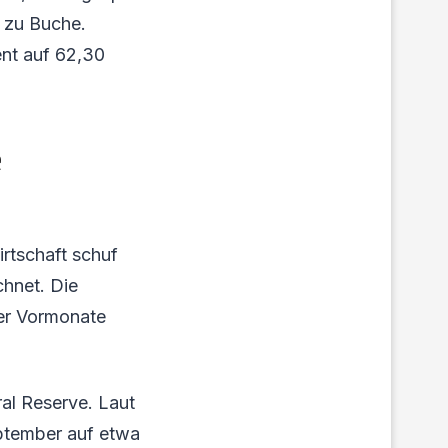
 zu Buche.
ent auf 62,30
e
rtschaft schuf
chnet. Die
der Vormonate
al Reserve. Laut
ptember auf etwa