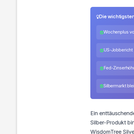
Die wichtigste
Wochenplus von
US-Jobbericht 
Fed-Zinserhöhu
Silbermarkt blei
Ein enttäuschende
Silber-Produkt bi
WisdomTree Silver