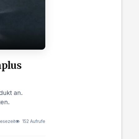
nplus
dukt an.
ten.
Lesezeit
152 Aufrufe