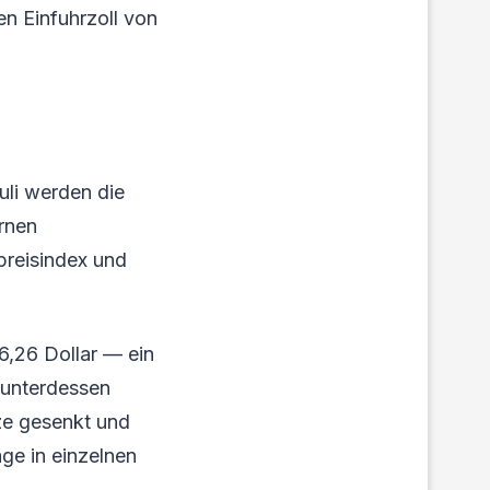
en Einfuhrzoll von
uli werden die
ernen
preisindex und
66,26 Dollar — ein
 unterdessen
nze gesenkt und
e in einzelnen