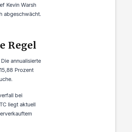
hef Kevin Warsh
ich abgeschwächt.
e Regel
 Die annualisierte
 15,88 Prozent
uche.
erfall bei
C liegt aktuell
berverkauftem