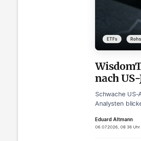
,
ETFs
Rohs
WisdomTr
nach US-
Schwache US-Ar
Analysten blick
Eduard Altmann
06.07.2026, 08:36 Uhr