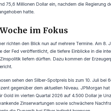
nd 75,6 Millionen Dollar ein, nachdem die Regierung d
 angehoben hatte.
 Woche im Fokus
er richten den Blick nun auf mehrere Termine. Am 8. J
 der Fed veröffentlicht, die tiefere Einblicke in die int
Zinspolitik liefern dürften. Dazu kommen der Erzeuger
richt.
nosen sehen den Silber-Spotpreis bis zum 10. Juli bei 
ozent gegenüber dem aktuellen Niveau. JPMorgan hat
r Gold im vierten Quartal 2026 auf 4.500 Dollar je U
wankende Zinserwartungen sowie schwächere Nachfrag
nte die Dynamik bei Silber indirekt bremsen.