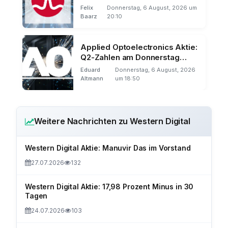
2030
Felix
Donnerstag, 6 August, 2026 um
Baarz
20:10
Applied Optoelectronics Aktie:
Q2-Zahlen am Donnerstag
nach US-Börsenschluss
Eduard
Donnerstag, 6 August, 2026
Altmann
um 18:50
Weitere Nachrichten zu Western Digital
Western Digital Aktie: Manuvir Das im Vorstand
27.07.2026
132
Western Digital Aktie: 17,98 Prozent Minus in 30
Tagen
24.07.2026
103