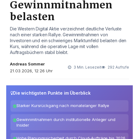
Gewinnmitnahmen
belasten
Die Western Digital Aktie verzeichnet deutliche Verluste
nach einer starken Rallye. Gewinnmitnahmen von
Investoren und ein schwieriges Marktumfeld belasten den
Kurs, während die operative Lage mit vollen
Auftragsbüchern stabil bleibt.
Andreas Sommer
3 Min. Lesezeit
292 Aufrufe
21.03.2026, 12:26 Uhr
Die wichtigsten Punkte im Überblick
Starker Kursrückgang nach monatelanger Rallye
Gewinnmitnahmen durch institutionelle Anleger und
Insider
Hohe Planungssicherheit durch Cloud-Aufträge bis 2026