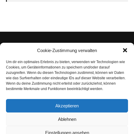
Cookie-Zustimmung verwalten
Um dir ein optimales Erlebnis zu bieten, verwenden wir Technologien wie
Impressum
Cookies, um Geräteinformationen zu speichern und/oder darauf
zuzugreifen. Wenn du diesen Technologien zustimmst, können wir Daten
Datenschutzerklärung
wie das Surfverhalten oder eindeutige IDs auf dieser Website verarbeiten.
Wenn du deine Zustimmung nicht erteilst oder zurückziehst, können
Nutzungsbedingungen | Haftungsausschluss
bestimmte Merkmale und Funktionen beeinträchtigt werden.
Cookie-Richtlinie
Akzeptieren
Compliance Regeln
|
AGB
Abo kündigen
Ablehnen
Venezuela Anleihen
Einstellungen ansehen