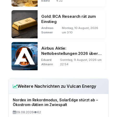
Baarz
4:22
Gold: BCA Research rät zum
Einstieg
Andreas
Montag, 10 August, 2026
Sommer
um 3:10
Airbus Aktie:
Nettobestellungen 2026 über
1.000
Eduard
Sonntag, 9 August, 2026 um
Altmann
22:54
Weitere Nachrichten zu Vulcan Energy
Nordex im Rekordmodus, SolarEdge stürzt ab –
Ökostrom-Aktien im Zwiespalt
09.08.2026
62