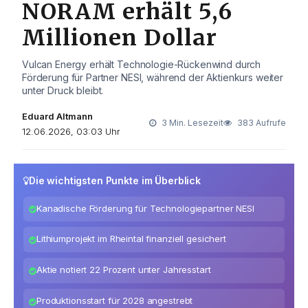
NORAM erhält 5,6
Millionen Dollar
Vulcan Energy erhält Technologie-Rückenwind durch
Förderung für Partner NESI, während der Aktienkurs weiter
unter Druck bleibt.
Eduard Altmann
3 Min. Lesezeit
383 Aufrufe
12.06.2026, 03:03 Uhr
Die wichtigsten Punkte im Überblick
Kanadische Förderung für Technologiepartner NESI
Lithiumprojekt im Rheintal finanziell gesichert
Aktie notiert 22 Prozent unter Jahresstart
Produktionsstart für 2028 angestrebt