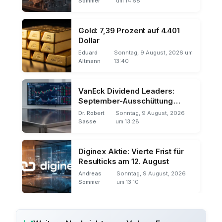
Sommer
um 14:58
Gold: 7,39 Prozent auf 4.401
Dollar
Eduard
Sonntag, 9 August, 2026 um
Altmann
13:40
VanEck Dividend Leaders:
September-Ausschüttung
rückt näher
Dr. Robert
Sonntag, 9 August, 2026
Sasse
um 13:28
Diginex Aktie: Vierte Frist für
Resulticks am 12. August
Andreas
Sonntag, 9 August, 2026
Sommer
um 13:10