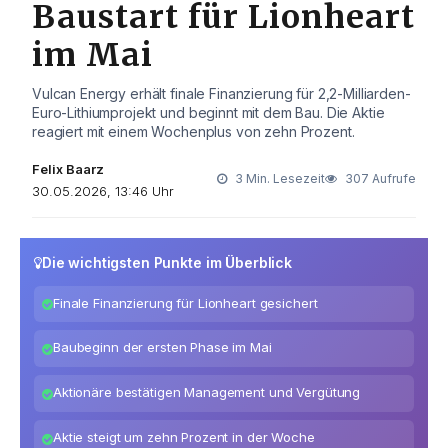
Baustart für Lionheart
im Mai
Vulcan Energy erhält finale Finanzierung für 2,2-Milliarden-
Euro-Lithiumprojekt und beginnt mit dem Bau. Die Aktie
reagiert mit einem Wochenplus von zehn Prozent.
Felix Baarz
3 Min. Lesezeit
307 Aufrufe
30.05.2026, 13:46 Uhr
Die wichtigsten Punkte im Überblick
Finale Finanzierung für Lionheart gesichert
Baubeginn der ersten Phase im Mai
Aktionäre bestätigen Management und Vergütung
Aktie steigt um zehn Prozent in der Woche