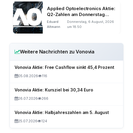
Applied Optoelectronics Aktie:
Q2-Zahlen am Donnerstag
nach US-Börsenschluss
Eduard
Donnerstag, 6 August, 2026
Altmann
um 18:50
Weitere Nachrichten zu Vonovia
Vonovia Aktie: Free Cashflow sinkt 45,4 Prozent
05.08.2026
116
Vonovia Aktie: Kursziel bei 30,34 Euro
26.07.2026
266
Vonovia Aktie: Halbjahreszahlen am 5. August
25.07.2026
124