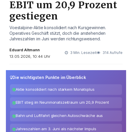
EBIT um 20,9 Prozent
gestiegen
Voestalpine-Aktie konsolidiert nach Kursgewinnen.
Operatives Geschäft stützt, doch die anstehenden
Jahreszahlen im Juni werden richtungsweisend.
Eduard Altmann
3 Min. Lesezeit
314 Aufrufe
13.05.2026, 10:44 Uhr
Die wichtigsten Punkte im Überblick
Aktie konsolidiert nach starkem Monatsplus
EBIT stieg im Neunmonatszeitraum um 20,9 Prozent
Bahn und Luftfahrt gleichen Autoschwäche aus
Jahreszahlen am 3. Juni als nächster Impuls