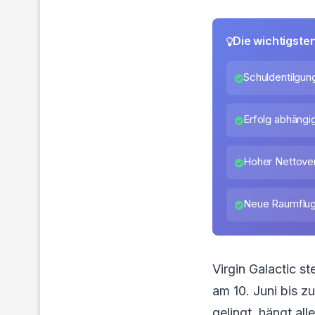
Die wichtigste
Schuldentilgun
Erfolg abhängi
Hoher Nettover
Neue Raumflug
Virgin Galactic 
am 10. Juni bis z
gelingt, hängt al