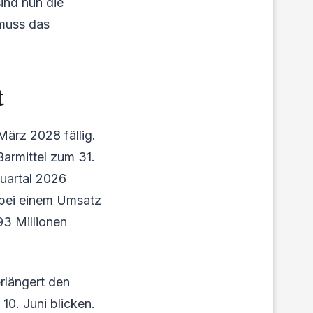
sind nun die
 muss das
t
März 2028 fällig.
Barmittel zum 31.
Quartal 2026
 bei einem Umsatz
93 Millionen
erlängert den
10. Juni blicken.