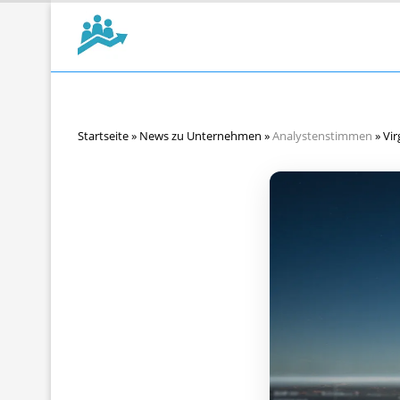
Startseite
»
News zu Unternehmen
»
Analystenstimmen
»
Vir