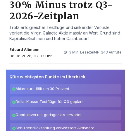
30% Minus trotz Q3-
2026-Zeitplan
Trotz erfolgreicher Testflüge und sinkender Verluste
verliert die Virgin Galactic Aktie massiv an Wert. Grund sind
Kapitalmaßnahmen und hoher Cashbedarf.
Eduard Altmann
3 Min. Lesezeit
243 Aufrufe
06.06.2026, 07:07 Uhr
Die wichtigsten Punkte im Überblick
Aktienkurs fällt um 30 Prozent
Delta-Klasse-Testflüge für Q3 geplant
Quartalsverlust geringer als erwartet
Schuldenrückzahlung verwässert Aktionäre