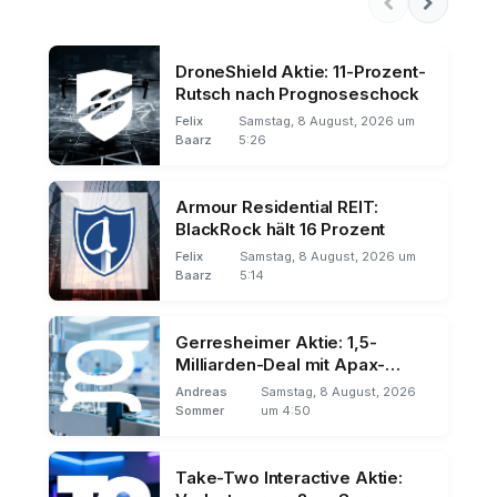
DroneShield Aktie: 11-Prozent-
Rutsch nach Prognoseschock
Felix
Samstag, 8 August, 2026 um
Baarz
5:26
Armour Residential REIT:
BlackRock hält 16 Prozent
Felix
Samstag, 8 August, 2026 um
Baarz
5:14
Gerresheimer Aktie: 1,5-
Milliarden-Deal mit Apax-
Beratung
Andreas
Samstag, 8 August, 2026
Sommer
um 4:50
Take-Two Interactive Aktie: