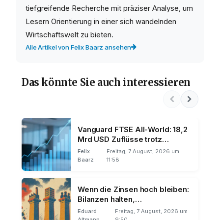
tiefgreifende Recherche mit präziser Analyse, um
Lesern Orientierung in einer sich wandelnden
Wirtschaftswelt zu bieten.
Alle Artikel von Felix Baarz ansehen
Das könnte Sie auch interessieren
Vanguard FTSE All-World: 18,2
Mrd USD Zuflüsse trotz
Preiskampf
Felix
Freitag, 7 August, 2026 um
Baarz
11:58
Wenn die Zinsen hoch bleiben:
Bilanzen halten,
Wachstumsstorys brechen
Eduard
Freitag, 7 August, 2026 um
Altmann
9:50