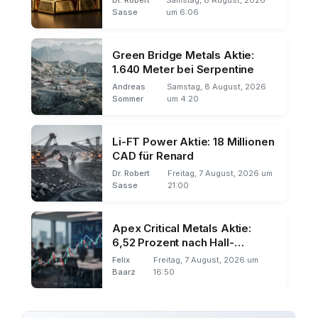
Sasse
um 6:06
Green Bridge Metals Aktie:
1.640 Meter bei Serpentine
Andreas
Samstag, 8 August, 2026
Sommer
um 4:20
Li-FT Power Aktie: 18 Millionen
CAD für Renard
Dr. Robert
Freitag, 7 August, 2026 um
Sasse
21:00
Apex Critical Metals Aktie:
6,52 Prozent nach Hall-
Ernennung
Felix
Freitag, 7 August, 2026 um
Baarz
16:50