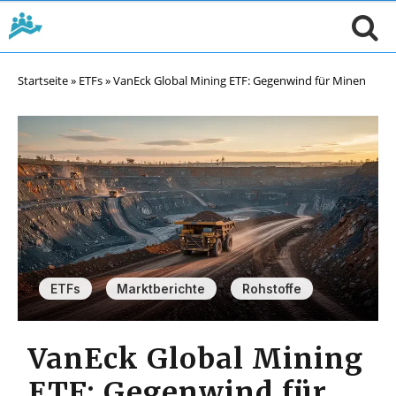
Startseite
»
ETFs
»
VanEck Global Mining ETF: Gegenwind für Minen
,
,
ETFs
Marktberichte
Rohstoffe
VanEck Global Mining
ETF: Gegenwind für