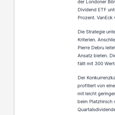
der Londoner Bör
Dividend ETF unte
Prozent. VanEck 
Die Strategie unt
Kriterien. Anschl
Pierre Debru leite
Ansatz bieten. Di
fällt mit 300 Wert
Der Konkurrenzka
profitiert von ei
mit leicht gering
beim Platzhirsch 
Quartalsdividend