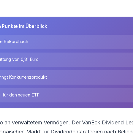
n Punkte im Überblick
ahe Rekordhoch
tung von 0,81 Euro
ingt Konkurrenzprodukt
l für den neuen ETF
uro an verwaltetem Vermögen. Der VanEck Dividend L
opäischen Markt für Dividendenstrategien nach Belieb