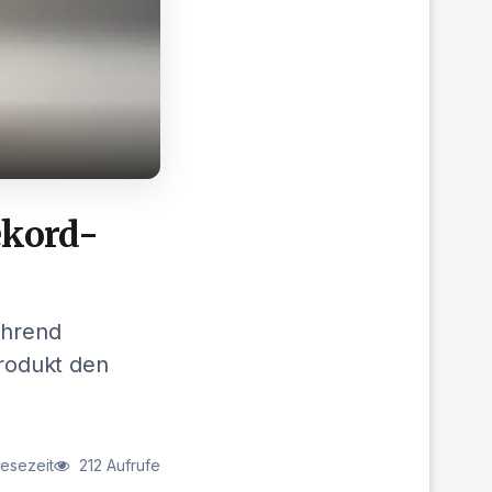
ekord-
ährend
rodukt den
Lesezeit
212 Aufrufe