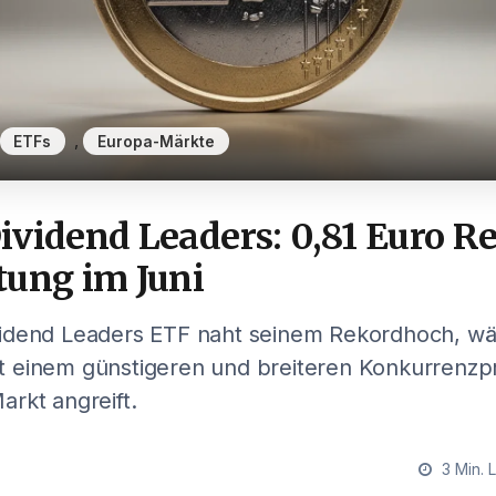
,
ETFs
Europa-Märkte
ividend Leaders: 0,81 Euro R
tung im Juni
idend Leaders ETF naht seinem Rekordhoch, w
 einem günstigeren und breiteren Konkurrenzp
rkt angreift.
3 Min. 