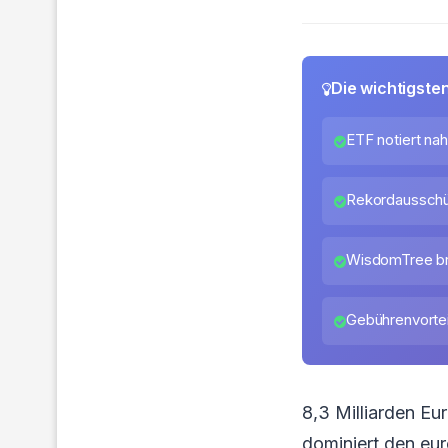
Die wichtigste
ETF notiert n
Rekordausschüt
WisdomTree br
Gebührenvortei
8,3 Milliarden E
dominiert den eur