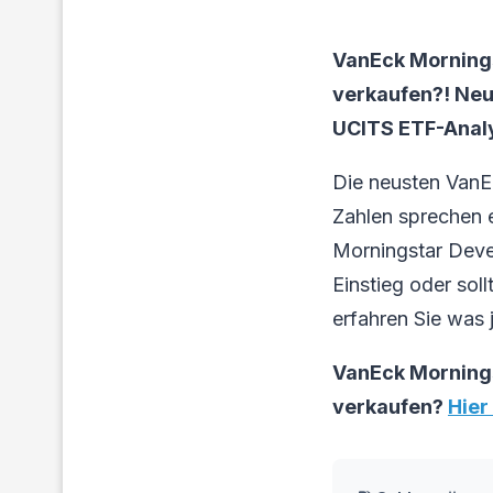
VanEck Mornings
verkaufen?! Ne
UCITS ETF-Analy
Die neusten Van
Zahlen sprechen 
Morningstar Deve
Einstieg oder sol
erfahren Sie was j
VanEck Mornings
verkaufen?
Hier