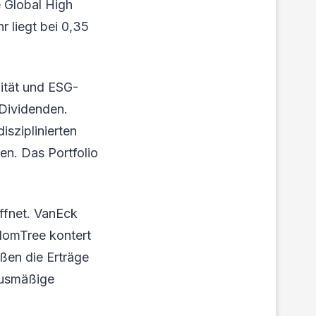
 Global High
r liegt bei 0,35
dität und ESG-
 Dividenden.
isziplinierten
en. Das Portfolio
ffnet. VanEck
sdomTree kontert
eßen die Erträge
rnusmäßige