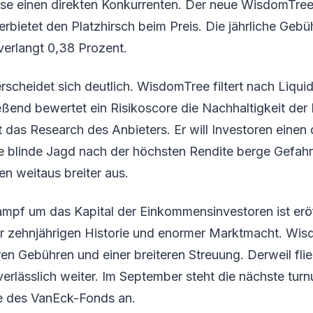
se einen direkten Konkurrenten. Der neue WisdomTree
rbietet den Platzhirsch beim Preis. Die jährliche Gebüh
verlangt 0,38 Prozent.
erscheidet sich deutlich. WisdomTree filtert nach Liqui
ießend bewertet ein Risikoscore die Nachhaltigkeit der
t das Research des Anbieters. Er will Investoren einen d
e blinde Jagd nach der höchsten Rendite berge Gefahr
en weitaus breiter aus.
mpf um das Kapital der Einkommensinvestoren ist erö
ner zehnjährigen Historie und enormer Marktmacht. Wi
eren Gebühren und einer breiteren Streuung. Derweil fli
verlässlich weiter. Im September steht die nächste tu
e des VanEck-Fonds an.