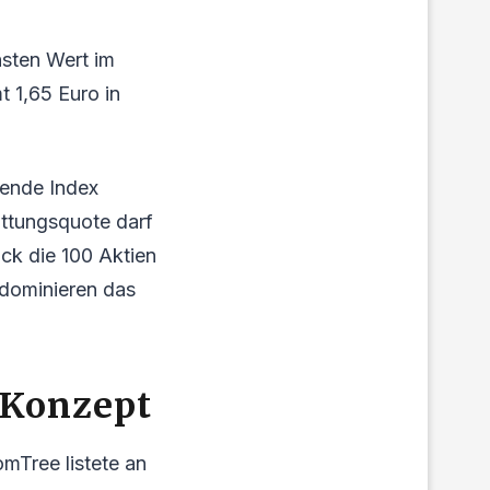
hsten Wert im
t 1,65 Euro in
gende Index
üttungsquote darf
ck die 100 Aktien
 dominieren das
 Konzept
mTree listete an