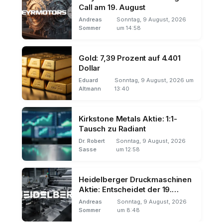
Call am 19. August
Andreas
Sonntag, 9 August, 2026
Sommer
um 14:58
Gold: 7,39 Prozent auf 4.401
Dollar
Eduard
Sonntag, 9 August, 2026 um
Altmann
13:40
Kirkstone Metals Aktie: 1:1-
Tausch zu Radiant
Dr. Robert
Sonntag, 9 August, 2026
Sasse
um 12:58
Heidelberger Druckmaschinen
Aktie: Entscheidet der 19.
August über den Trend?
Andreas
Sonntag, 9 August, 2026
Sommer
um 8:48