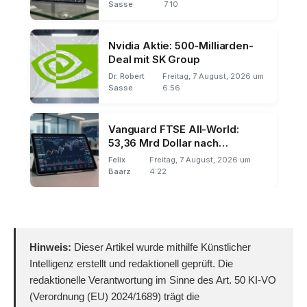
Sasse
7:10
Nvidia Aktie: 500-Milliarden-
Deal mit SK Group
Dr. Robert
Freitag, 7 August, 2026 um
Sasse
6:56
Vanguard FTSE All-World:
53,36 Mrd Dollar nach
Gebührensenkung
Felix
Freitag, 7 August, 2026 um
Baarz
4:22
Hinweis:
Dieser Artikel wurde mithilfe Künstlicher
Intelligenz erstellt und redaktionell geprüft. Die
redaktionelle Verantwortung im Sinne des Art. 50 KI-VO
(Verordnung (EU) 2024/1689) trägt die