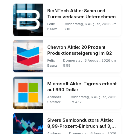
BioNTech Aktie: Sahin und
Türeci verlassen Unternehmen
Felix
Donnerstag, 6 August, 2026 um
Baarz
6:10
Chevron Aktie: 20 Prozent
Produktionssteigerung im Q2
Felix
Donnerstag, 6 August, 2026 um
Baarz
5:58
Microsoft Aktie: Tigress erhöht
auf 690 Dollar
Andreas
Donnerstag, 6 August, 2026
Sommer
um 4:12
Sivers Semiconductors Aktie:
8,99-Prozent-Einbruch auf 3,14
Euro
Andreas
Donnerstag, 6 August, 2026