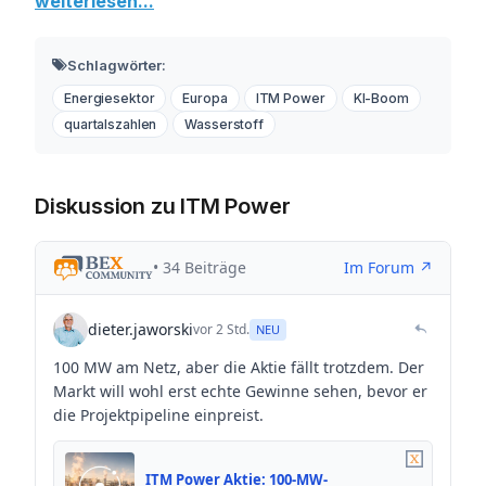
weiterlesen...
Schlagwörter:
Energiesektor
Europa
ITM Power
KI-Boom
quartalszahlen
Wasserstoff
Diskussion zu ITM Power