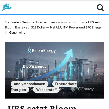
Startseite
»
News zu Unternehmen
»
Analystenstimmen
»
UBS setzt
Bloom Energy auf 322 Dollar — Nel ASA, ITM Power und SFC Energy
im Gegenwind
,
Analystenstimmen
Erneuerbare
,
Energien
Wasserstoff
UBS setzt Bloom