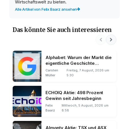
Wirtschaftswelt zu bieten.
Alle Artikel von Felix Baarz ansehen
Das könnte Sie auch interessieren
Alphabet: Warum der Markt die
eigentliche Geschichte
übersieht
Carsten
Freitag, 7 August, 2026 um
Müller
5:30
ECHOIQ Aktie: 498 Prozent
Gewinn seit Jahresbeginn
Felix
Mittwoch, 5 August, 2026 um
Baarz
8:58
Almonty Aktie: TSX und ASX