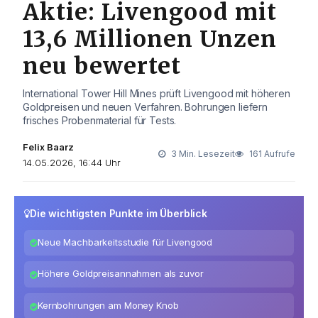
Aktie: Livengood mit
13,6 Millionen Unzen
neu bewertet
International Tower Hill Mines prüft Livengood mit höheren
Goldpreisen und neuen Verfahren. Bohrungen liefern
frisches Probenmaterial für Tests.
Felix Baarz
3 Min. Lesezeit
161 Aufrufe
14.05.2026, 16:44 Uhr
Die wichtigsten Punkte im Überblick
Neue Machbarkeitsstudie für Livengood
Höhere Goldpreisannahmen als zuvor
Kernbohrungen am Money Knob