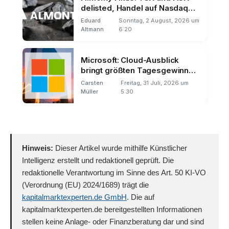
delisted, Handel auf Nasdaq
und Frankfurt
Eduard
Sonntag, 2 August, 2026 um
Altmann
6:20
Microsoft: Cloud-Ausblick
bringt größten Tagesgewinn
der Börsengeschichte
Carsten
Freitag, 31 Juli, 2026 um
Müller
5:30
Hinweis:
Dieser Artikel wurde mithilfe Künstlicher
Intelligenz erstellt und redaktionell geprüft. Die
redaktionelle Verantwortung im Sinne des Art. 50 KI-VO
(Verordnung (EU) 2024/1689) trägt die
kapitalmarktexperten.de GmbH
. Die auf
kapitalmarktexperten.de bereitgestellten Informationen
stellen keine Anlage- oder Finanzberatung dar und sind