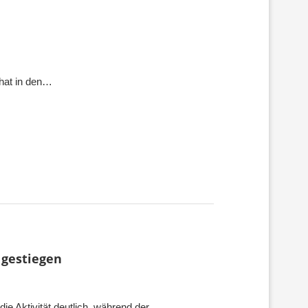
 hat in den…
 gestiegen
die Aktivität deutlich, während der…