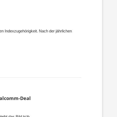
en Indexzugehörigkeit. Nach der jährlichen
Qualcomm-Deal
eibt das Bild trüb.…